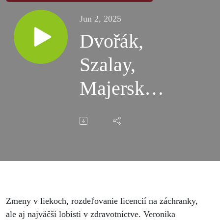
Jun 2, 2025
Dvořák,
Szalay,
Majerský:
Kotlár by
mohol byť
ministrom,
je dnes
silnejší
Zmeny v liekoch, rozdeľovanie licencií na záchranky,
ale aj najväčší lobisti v zdravotníctve. Veronika