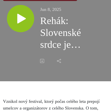
Jun 8, 2025
Rehák:
Slovenské
srdce je
odpoveď
na to, či
je umenie
apolitické
Vznikol nový festival, ktorý počas celého leta prepojí
umelcov a organizátorov z celého Slovenska. O tom,